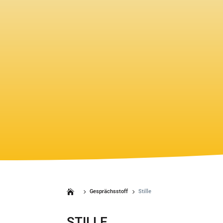
5
5
Gesprächsstoff
Stille
STILLE