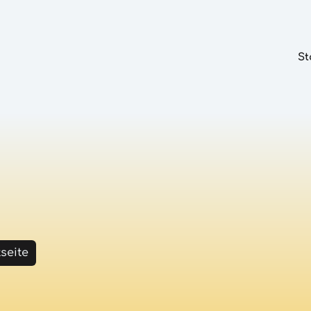
St
tseite