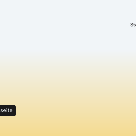
St
tseite