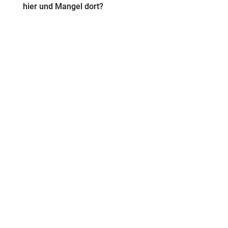
hier und Mangel dort?
PFINGSTEN
nur ein Sprachenwunder?
Startseite
online-Buch
Gesprächs-Blog