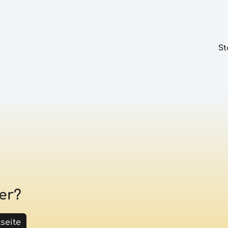
St
er?
tseite