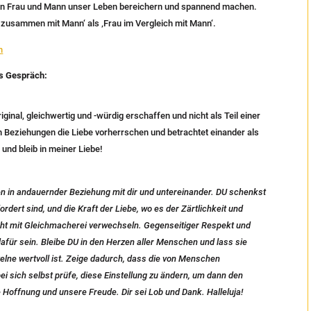
von Frau und Mann unser Leben bereichern und spannend machen.
au zusammen mit Mann‘ als ‚Frau im Vergleich mit Mann‘.
h
s Gespräch:
riginal, gleichwertig und -würdig erschaffen und nicht als Teil einer
n Beziehungen die Liebe vorherrschen und betrachtet einander als
und bleib in meiner Liebe!
en in andauernder Beziehung mit dir und untereinander. DU schenkst
dert sind, und die Kraft der Liebe, wo es der Zärtlichkeit und
ht mit Gleichmacherei verwechseln. Gegenseitiger Respekt und
für sein. Bleibe DU in den Herzen aller Menschen und lass sie
zelne wertvoll ist. Zeige dadurch, dass die von Menschen
ei sich selbst prüfe, diese Einstellung zu ändern, um dann den
e Hoffnung und unsere Freude. Dir sei Lob und Dank. Halleluja!