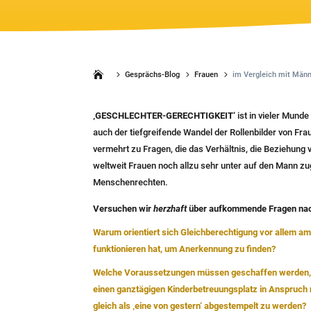
5
5
5
Gesprächs-Blog
Frauen
im Vergleich mit Män
‚GESCHLECHTER-GERECHTIGKEIT‘
ist in vieler Munde
auch der tiefgreifende Wandel der Rollenbilder von Fr
vermehrt zu Fragen, die das Verhältnis, die Beziehung 
weltweit Frauen noch allzu sehr unter auf den Mann z
Menschenrechten.
Versuchen wir
herzhaft
über aufkommende Fragen nach
Warum orientiert sich Gleichberechtigung vor allem am
funktionieren hat, um Anerkennung zu finden?
Welche Voraussetzungen müssen geschaffen werden, da
einen ganztägigen Kinderbetreuungsplatz in Anspruch n
gleich als ‚eine von gestern‘ abgestempelt zu werden?