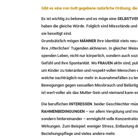
Gibt es eine von Gott gegebene natürliche Ordnung, d
Es ist wichtig zu betonen und es möge eine
SELBSTVE
haben die gleiche Würde. Folglich sind Missstände und
sie beseitigt sind.
Grundsätzlich mögen
MÄNNER
ihre Identität stets ne
ihre ‚
ritterlichen
‘ Tugenden aktivieren. In gleicher We
spenden Leben, nicht nur körperlich, sondern auch sozial
Gefühl und ihre Spontanität. Wo
FRAUEN
aktiv sind, pu
um Kinder zu toleranten und respekt-vollen Menschen 
welche nachträglich nur mehr in Ausnahmefällen zu ler
Bewegungen gegen sexuellen Missbrauch und Belästigun
ist wert-voller als das Mutter-Sein und niemand kann e
Die beruflichen
INTERESSEN
beider Geschlechter müs
RAHMENBEDINGUNGEN
– vor allem Vergütung und Ima
sondern hintereinander – ermöglicht volle Konzentratio
Wirkungen. Zum Beispiel: weniger Stress, Entlastung 
Beziehungspflege und vieles andere mehr.