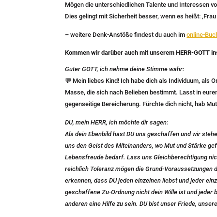
Mögen die unterschiedlichen Talente und Interessen 
Dies gelingt mit Sicherheit besser, wenn es heißt: ‚Fr
– weitere Denk-Anstöße findest du auch im
online-Buc
Kommen wir darüber auch mit unserem HERR-GOTT in
Guter GOTT, ich nehme deine Stimme wahr:
💬 Mein liebes Kind! Ich habe dich als Individuum, als O
Masse, die sich nach Belieben bestimmt. Lasst in eure
gegenseitige Bereicherung. Fürchte dich nicht, hab Mut 
DU, mein HERR, ich möchte dir sagen:
Als dein Ebenbild hast DU uns geschaffen und wir steh
uns den Geist des Miteinanders, wo Mut und Stärke gefor
Lebensfreude bedarf. Lass uns Gleichberechtigung nic
reichlich Toleranz mögen die Grund-Voraussetzungen da
erkennen, dass DU jeden einzelnen liebst und jeder ein
geschaffene Zu-Ordnung nicht dein Wille ist und jeder b
anderen eine Hilfe zu sein. DU bist unser Friede, unser