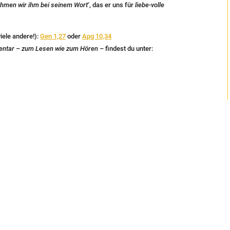
hmen wir ihm bei seinem Wort
‘, das er uns für
liebe-volle
viele andere!):
Gen 1,27
oder
Apg 10,34
entar – zum Lesen wie zum Hören
– findest du unter:
n bitte: