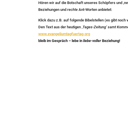
Hören wir auf die Botschaft unseres Schöpfers und ‚
ne
Beziehungen und
rechte
Ant-Worten anbietet:
Klick dazu z.B. auf folgende Bibelstellen (es gibt noch 
Den Text aus der heutigen ‚
Tages-Zeitung‘ samt Komm
www.evangeliumtagfuertag.org
bleib im Gespräch – lebe in
liebe-voller
Beziehung!
Dieser Inhalt gefällt dir? Dann teile ih