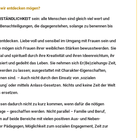
ie wir entdecken mögen?
RSTÄNDLICHKEIT
sein: alle Menschen sind gleich viel wert und
 Benachteiligungen, die dagegenstehen, solange zu benennen bis
u entdecken. Liebe-voll und sensibel im Umgang mit Frauen sein und
ise mögen sich Frauen ihrer weiblichen Stärken bewusstwerden. Sie
 und spirituell durch ihre Kreativität und ihren Ideenreichtum, ihr
lsiert und gedeiht das Leben. Sie nehmen sich Er(Be)ziehungs-Zeit,
werden zu lassen; ausgestattet mit Charakter-Eigenschaften,
nen sind. – Auch nicht durch den Einsatz von ‚sozialen
g‘ oder mittels Anlass-Gesetzen. Nichts und keine Zeit der Welt
s ersetzen.
sen dadurch nicht zu kurz kommen, wenn dafür die nötigen
ge – geschaffen werden. Nicht parallel – Familie und Beruf,
n auf beide Bereiche mit vielen positiven Aus- und Neben-
der Pädagogen, Möglichkeit zum sozialen Engagement, Zeit zur